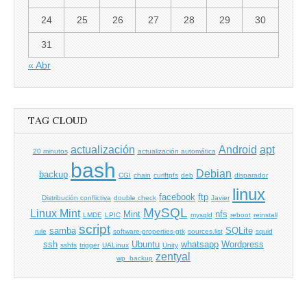
24
25
26
27
28
29
30
31
« Abr
TAG CLOUD
actualización
Android
apt
20 minutos
actualización automática
bash
Debian
backup
CGI
chain
curlftpfs
deb
disparador
linux
facebook
ftp
Distribución conflictiva
double check
Javier
MySQL
Linux Mint
Mint
nfs
LMDE
LPIC
mysqld
reboot
reinstall
script
samba
SQLite
rule
software-properties-gtk
sources.list
squid
ssh
Ubuntu
whatsapp
Wordpress
sshfs
trigger
UALinux
Unity
zentyal
wp_backup