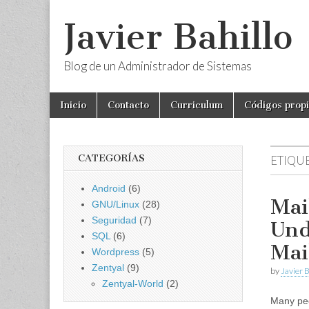
Javier Bahillo
Blog de un Administrador de Sistemas
Skip
Main
Inicio
Contacto
Curriculum
Códigos prop
to
menu
content
CATEGORÍAS
ETIQU
Android
(6)
Mai
GNU/Linux
(28)
Seguridad
(7)
Und
SQL
(6)
Mai
Wordpress
(5)
Zentyal
(9)
by
Javier B
Zentyal-World
(2)
Many peo