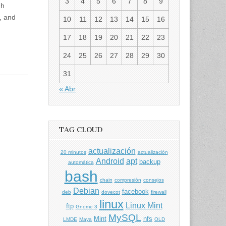
3
4
5
6
7
8
9
gh
, and
10
11
12
13
14
15
16
17
18
19
20
21
22
23
24
25
26
27
28
29
30
31
« Abr
TAG CLOUD
actualización
20 minutos
actualización
Android
apt
backup
automática
bash
chain
compresión
consejos
Debian
facebook
deb
dovecot
firewall
linux
Linux Mint
ftp
Gnome 3
MySQL
Mint
nfs
LMDE
Maya
OLD