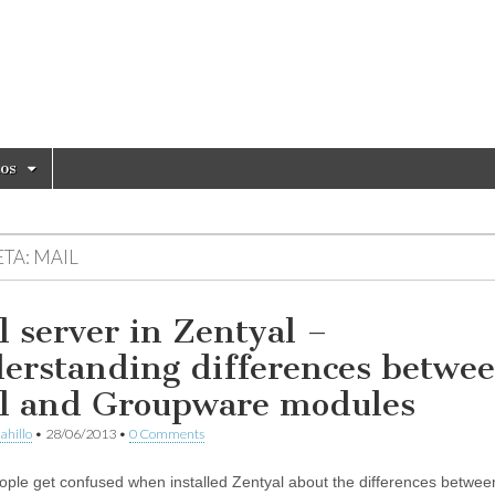
ios
ETA:
MAIL
l server in Zentyal –
erstanding differences betwe
l and Groupware modules
ahillo
•
28/06/2013
•
0 Comments
ple get confused when installed Zentyal about the differences betwee