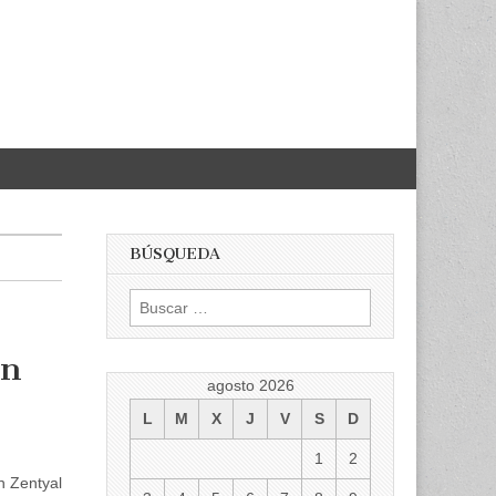
BÚSQUEDA
Buscar:
en
agosto 2026
L
M
X
J
V
S
D
1
2
n Zentyal