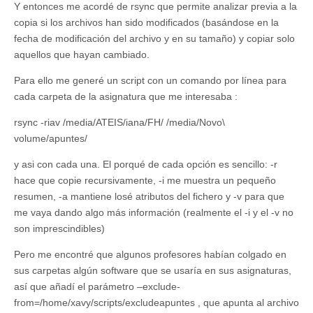
Y entonces me acordé de rsync que permite analizar previa a la
copia si los archivos han sido modificados (basándose en la
fecha de modificación del archivo y en su tamaño) y copiar solo
aquellos que hayan cambiado.
Para ello me generé un script con un comando por línea para
cada carpeta de la asignatura que me interesaba :
rsync -riav /media/ATEIS/iana/FH/ /media/Novo\
volume/apuntes/
y asi con cada una. El porqué de cada opción es sencillo: -r
hace que copie recursivamente, -i me muestra un pequeño
resumen, -a mantiene losé atributos del fichero y -v para que
me vaya dando algo más información (realmente el -i y el -v no
son imprescindibles)
Pero me encontré que algunos profesores habían colgado en
sus carpetas algún software que se usaría en sus asignaturas,
así que añadí el parámetro –exclude-
from=/home/xavy/scripts/excludeapuntes , que apunta al archivo