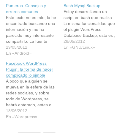
Punteros: Consejos y
Bash Mysql Backup
errores comunes
Estoy desarrollando un
Este texto no es mío, lo he
script en bash que realiza
encontrado buscando una
la misma funcionalidad que
información y me ha
el plugin WordPress
parecido muy interesante
Database Backup, esto es ,
compartirlo. La fuente
que realiza una copia del
28/05/2012
original es
29/05/2012
MySQL . A mayores he
En «GNU/Linux»
http://www.chuidiang.com/c
En «Android»
incluido algunas mejoras a
linux/funciones/punteros.ph
la funcionalidad del plugin,
Facebook WordPress
p, y si bien está pensado
haciendo que el backup se
Plugin: la forma de hacer
para C es perfecta y
realice solo cuando hay
complicado lo simple
fácilmente extrapolable a
diferencias entre la…
A poco que alguien se
cualquier otro lenguaje.
mueva en la esfera de las
Una cosa es lo que nos
redes sociales, y sobre
cuentan los libros de C…
todo de Wordpress, se
habrá enterado, antes o
después en mayor o
18/06/2012
menor medida, de la
En «Wordpress»
publicación del plugin de
wordpress "oficial" para