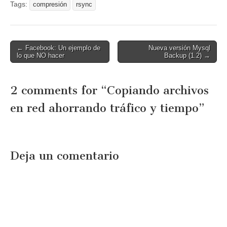
Facebook. Yo, como
Tags:
compresión
rsync
muchos sabéis ya tenía
dichas funcionalidades en
marcha a…
Post
← Facebook: Un ejemplo de
Nueva versión Mysql
lo que NO hacer
Backup (1.2) →
navigation
2 comments for “
Copiando archivos
en red ahorrando tráfico y tiempo
”
Deja un comentario